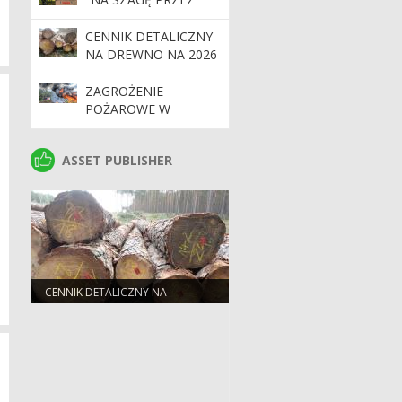
PUSZCZĘ"
CENNIK DETALICZNY
NA DREWNO NA 2026
R.
ZAGROŻENIE
POŻAROWE W
LASACH. APEL O
OSTROŻNOŚĆ
ASSET PUBLISHER
ASSET PUBLISHER
CENNIK DETALICZNY NA
DREWNO NA 2026 R.