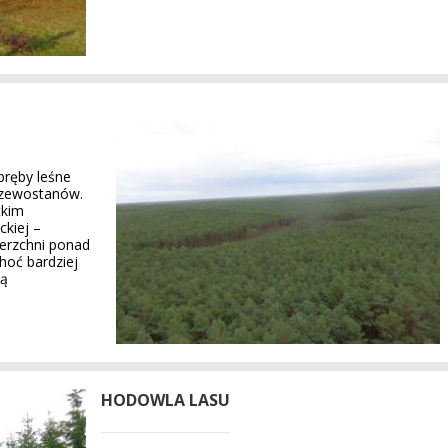
bręby leśne
rzewostanów.
tkim
kiej –
erzchni ponad
hoć bardziej
zą
HODOWLA LASU