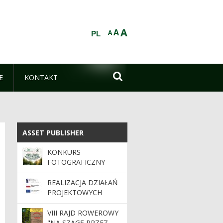
A
A
A
PL

E
KONTAKT
ASSET PUBLISHER
ASSET PUBLISHER
KONKURS
FOTOGRAFICZNY
„PIĘKNO LASÓW
PUSZCZY NOTECKIEJ
REALIZACJA DZIAŁAŃ
ORAZ NADLEŚNICTW
PROJEKTOWYCH
BĘDĄCYCH
PARTNERAMI
VIII RAJD ROWEROWY
KONKURSU”
"NA SZAGĘ PRZEZ